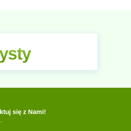
ysty
ktuj się z Nami!