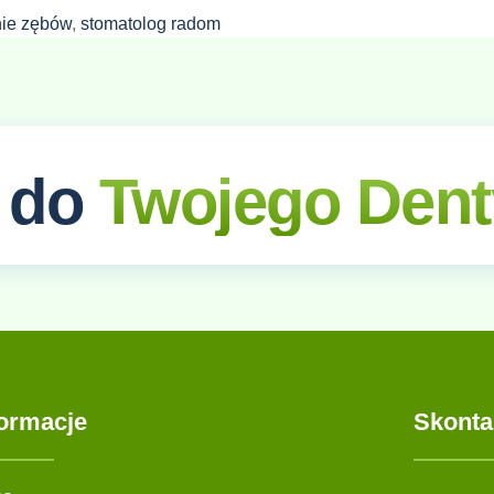
ie zębów
,
stomatolog radom
 do
Twojego Dent
formacje
Skonta