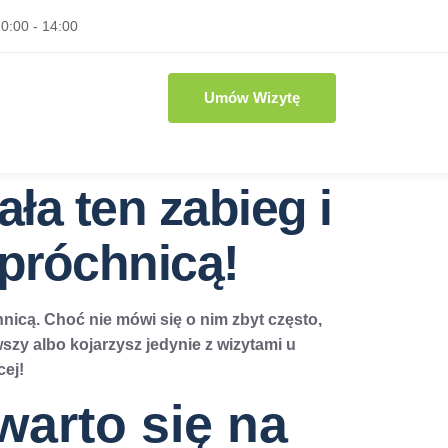
0:00 - 14:00
Umów Wizytę
ła ten zabieg i
próchnicą!
icą. Choć nie mówi się o nim zbyt często,
wszy albo kojarzysz jedynie z wizytami u
cej!
warto się na