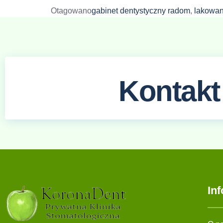
Otagowano
gabinet dentystyczny radom
,
lakowan
Kontakt
In