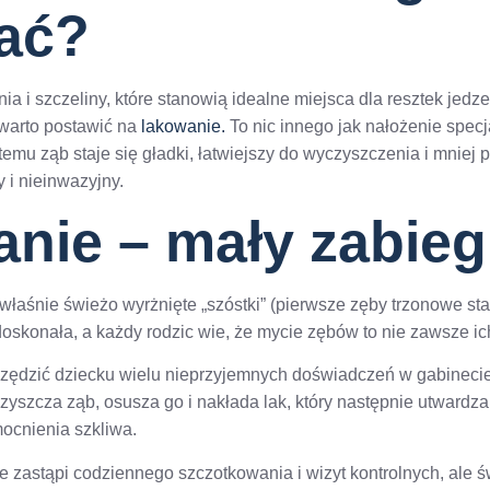
ać?
 i szczeliny, które stanowią idealne miejsca dla resztek jedzen
 warto postawić na
lakowanie.
To nic innego jak nałożenie spec
temu ząb staje się gładki, łatwiejszy do wyczyszczenia i mniej
y i nieinwazyjny.
anie – mały zabieg
 właśnie świeżo wyrżnięte „szóstki” (pierwsze zęby trzonowe st
oskonała, a każdy rodzic wie, że mycie zębów to nie zawsze ic
zędzić dziecku wielu nieprzyjemnych doświadczeń w gabinecie.
yszcza ząb, osusza go i nakłada lak, który następnie utwardza 
ocnienia szkliwa.
 zastąpi codziennego szczotkowania i wizyt kontrolnych, ale św