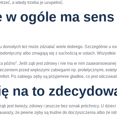
trzeć, a wtedy trzeba je uzupełnić.
e w ogóle ma sens
 dorosłych też może zdziałać wiele dobrego. Szczególnie u osó
todontyczny albo zmagają się z suchością w ustach. Wszystkie 
ż za późno”. Jeśli ząb jest zdrowy i nie ma w nim zaawansowanej 
eczeniem przed większymi zabiegami np. protetycznymi, estety
rt. Po zabiegu zęby są przyjemnie gładkie, co jest odczuwal
ię na to zdecydow
ąb jest świeży, zdrowy i jeszcze bez oznak próchnicy. U dzieci
auważy, że pewne zęby są trudne do doczyszczenia albo że ist