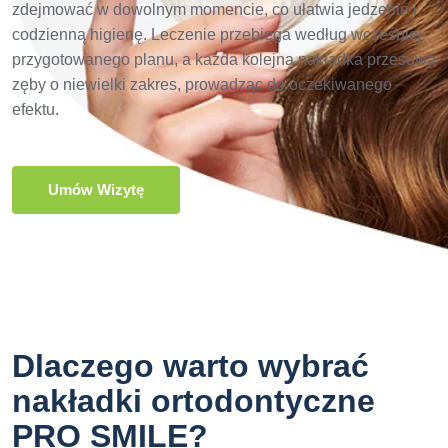
zdejmować w dowolnym momencie, co ułatwia jedzenie i
codzienną higienę. Leczenie przebiega według wcześniej
przygotowanego planu, a każda kolejna nakładka przesuwa
zęby o niewielki zakres, prowadząc do oczekiwanego
efektu.
Umów Wizytę
Dlaczego warto wybrać
nakładki ortodontyczne
PRO SMILE?