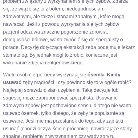
problem związany z wyrzynaniem się tych zębów. Zdarza
się, że wiąże się to z bólem, niedogodnościami
zdrowotnymi, ale także i stanami zapalnymi, które mogą
nawracać. Jeśli z powodu wyrzynania się tych zębów
pacjent odczuwa znaczne pogorszenie zdrowia,
dolegliwości bólowe, warto zwrócić się do specjalisty o
poradę. Decyzję dotyczącą ekstrakcji zęba podejmuje lekarz
stomatolog. By jednak mógł to zrobić, konieczne jest
wykonanie zdjęcia rentgenowskiego.
Wiele osób cierpi, kiedy wyrzynają się
ósemki. Kiedy
usuwać
zęby mądrości i czy powinno się to w ogóle robić?
Najlepiej sprawdzić stan uzębienia. Taką decyzję lub
sugestię może zaproponować specjalista. Usuwanie
zdrowych zębów jest pozbawione sensu, dlatego nie warto
usuwać ósemek, tylko dlatego, że zęby te popularnie są
usuwane. Jeśli nie ma przesłanek do tego, aby ząb taki
usunąć (chodzi oczywiście o próchnicę, nawracające stany
zapalne, problemy z wyrzynaniem czy wady zgryzu