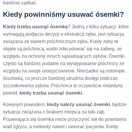
bardziej zadbać.
Kiedy powinniśmy usuwać ósemki?
Kiedy trzeba usunąć ósemkę
? Jedną z kilku sytuacji, które
wymagają podjęcia decyzji o ekstrakcji zęba, jest sytuacja
związana ze stanem próchnicznym zęba. Kiedy zęby te
objęte są próchnicą, warto zdecydować się na zabieg, ze
względu na ochronę innych sąsiadujących zębów. Ósemki
często są bardziej podatne na występowanie próchnicy ze
względu na swoje umiejscowienie. Nierzadko są osłonięte
śluzówką, co jeszcze bardziej utrudnia dostęp podczas
szczotkowania zębów. Próchnica to oczywiście niejedyny
powód,
kiedy trzeba usunąć ósemki
.
Kolejnym powodem,
kiedy należy usunąć ósemki
, będzie
sytuacja związana z brakiem miejsca na taki ząb.
Pojawiająca się ósemka może przyczynić się do powstania
wad zgryzu, a niekiedy nawet i uwierać pacjenta. Kiedy